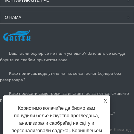
КОНТАКТИРАЈТЕ НАС
О НАМА
НАЈНОВИЈЕ ВЕСТИ
Ваш гасни бојлер се не пали успешно? Зато што се можда
борите са слабим притиском воде.
Како притисак воде утиче на паљење гасног бојлера без
резервоара?
Како подесити своје грејач за инстант гас за летње: смањите
рачуне за гас и останите цоол
X
Користимо колачиће да бисмо вам
Колико вам је потребан велики бој топле воде за гас?
понудили боље искуство прегледања,
анализирали саобраћај на сајту и
Цопиригхт Зхонгсхан Гастек Хоме Апплианце Цомпани Лимитед
персонализовали садржај. Коришћењем