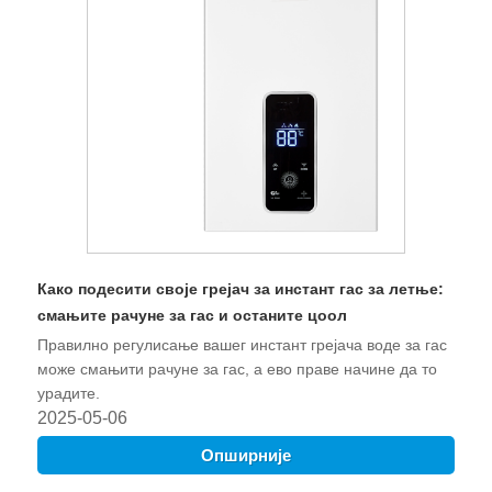
Како подесити своје грејач за инстант гас за летње:
смањите рачуне за гас и останите цоол
Правилно регулисање вашег инстант грејача воде за гас
може смањити рачуне за гас, а ево праве начине да то
урадите.
2025-05-06
Опширније