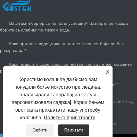
НАЈНОВИЈЕ ВЕСТИ
Ваш гасни бојлер се не пали успешно? Зато што се можда
борите са слабим притиском воде.
Како притисак воде утиче на паљење гасног бојлера без
резервоара?
Како подесити своје грејач за инстант гас за летње: смањите
рачуне за гас и останите цоол
X
Користимо колачиће да бисмо вам
Колико вам је потребан велики бој топле воде за гас?
понудили боље искуство прегледања,
анализирали саобраћај на сајту и
Цопиригхт Зхонгсхан Гастек Хоме Апплианце Цомпани Лимитед
персонализовали садржај. Коришћењем
овог сајта прихватате нашу употребу
Сва права задржана.
колачића.
Политика приватности
Линкови
Sitemap
RSS
XML
Privacy Policy
Одбити
Прихвати