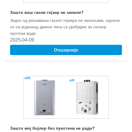
Зашто ваш гасни гејзир не запали?
Једно од решавања гасног гејзира не запаљива, односи
се на јединицу димне типа са уређајем за сензор
протока воде.
2025-04-09
Опширније
Зашто мој бојлер без пукотина не ради?