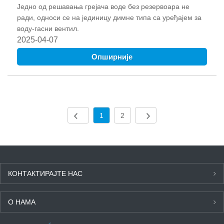
Једно од решавања грејача воде без резервоара не
ради, односи се на јединицу димне типа са уређајем за
воду-гасни вентил.
2025-04-07
Опширније
1
2
КОНТАКТИРАЈТЕ НАС
О НАМА