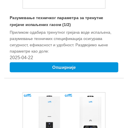
Разумевање техничког параметра за тренутне
грејаче испаљених гасом (1/2)
Приликом одабира тренутног грејача воде испаљена,
разумевање техничких спецификација осигурава
сигурност, ефикасност и удобност. Раздвојимо њене
параметре као доле:
2025-04-22
Опширније