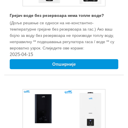
Грејач воде без резервоара нема топле воде?
(Доље решење се односи на не-константно-
температурне грејаче без резервоара за гас.) Ако ваш
бојло за воду без резервоара не производи топлу воду,
неправилну ** подешавања регулатора гаса / воде ** су
вероватно узрок. Слиједите ове кораке:
2025-04-15
Опширније