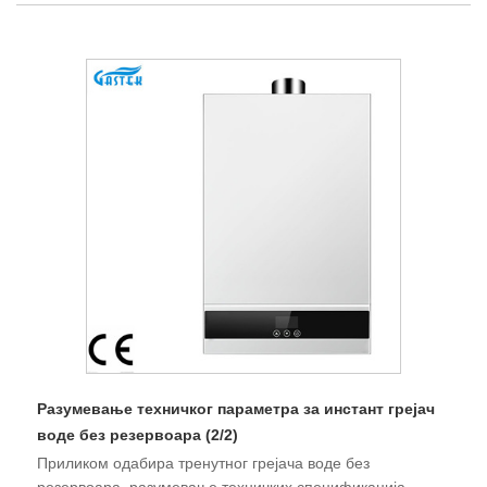
Разумевање техничког параметра за инстант грејач
воде без резервоара (2/2)
Приликом одабира тренутног грејача воде без