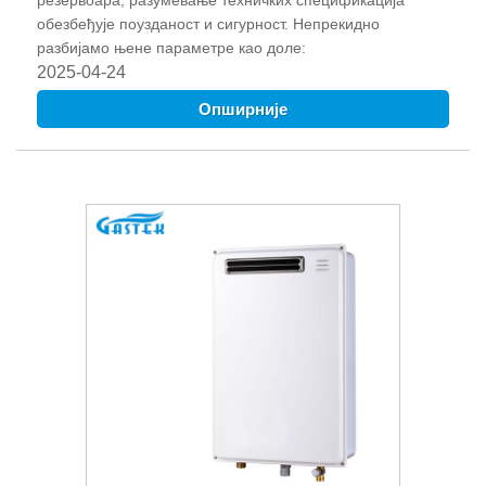
резервоара, разумевање техничких спецификација
обезбеђује поузданост и сигурност. Непрекидно
разбијамо њене параметре као доле:
2025-04-24
Опширније