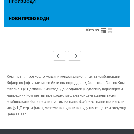
ПРОИЗВОДИ
НОВИ ПРОИЗВОДИ
View as
Комплетни претходно мешани кондензациони гасни комбиновани
бојлер са јефтиним може бити велепродаја од Зхонгсхан Гастек Хоме
Апплианце Цомпани Лимитед. Добродошли у куповину најновијих и
напредних Комплетни претходно мешани кондензациони гасни
комбиновани бојлер са попустом из наше фабрике, наши производи
имају ЦЕ сертификат, можемо понудити понуду ниске цене и разумну
цену за вас.