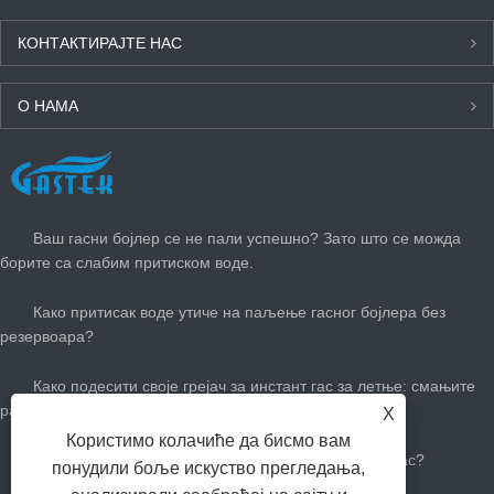
КОНТАКТИРАЈТЕ НАС
О НАМА
НАЈНОВИЈЕ ВЕСТИ
Ваш гасни бојлер се не пали успешно? Зато што се можда
борите са слабим притиском воде.
Како притисак воде утиче на паљење гасног бојлера без
резервоара?
Како подесити своје грејач за инстант гас за летње: смањите
рачуне за гас и останите цоол
X
Користимо колачиће да бисмо вам
Колико вам је потребан велики бој топле воде за гас?
понудили боље искуство прегледања,