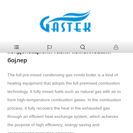
>
Производи
>
Гас Боилер
>
Комплетни претходно мешани
Кућа
кондензациони гасни комбиновани бојлер
Комплетни претходно мешани
кондензациони гасни комбиновани
бојлер
The full pre-mixed condensing gas combi boiler is a kind of
heating equipment that adopts the full premixed combustion
technology. It fully mixed fuels such as natural gas with air to
form high-temperature combustion gases. In the combustion
process, it fully recovers the heat in the exhausted gas
through an efficient heat exchange system, which achieves
the purpose of high efficiency, energy saving and