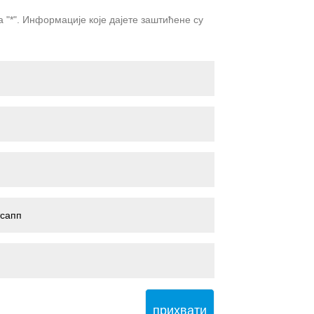
Live
"*". Информације које дајете заштићене су
прихвати