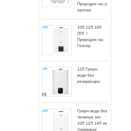
Природни гас и
пропан
10Л 12Л 16Л
ЛПГ /
Природни гас
Геисер
12Л Грејач
воде без
резервоара
Грејач воде без
тенкиња тип
10Л 12Л 14Л за
туширање