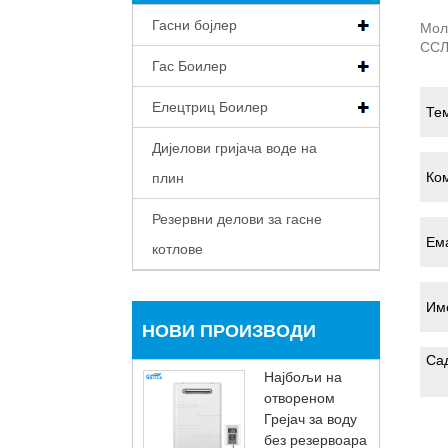
Гасни бојлер
Мол
ССЛ
Гас Боилер
Елецтриц Боилер
Дијелови гријача воде на
плин
Резервни делови за гасне
котлове
НОВИ ПРОИЗВОДИ
Најбољи на
отвореном
Грејач за воду
без резервоара