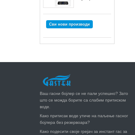
Сви нови производи
НАЈНОВИЈЕ ВЕСТИ
Ваш гасни бојлер се не пали успешно? Зато
што се можда борите са слабим притиском
воде.
Како притисак воде утиче на паљење гасног
бојлера без резервоара?
Како подесити своје грејач за инстант гас за