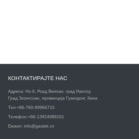
КОНТАКТИРАЈТЕ НАС
Адреса: Но.6, Роад Веихаи, град Нантоу,
Град Зхонгсхан, провинција Гуангдонг, Кина
Тел:
+86-760-89966715
Телефон:
+86-13924988161
Емаил:
info@gastek.cn