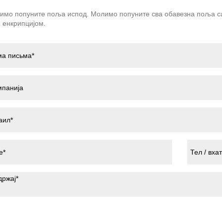
имо попуните поља испод. Молимо попуните сва обавезна поља са 
 енкрипцијом.