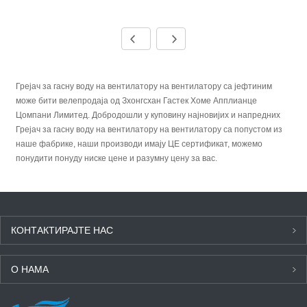
Грејач за гасну воду на вентилатору на вентилатору са јефтиним
може бити велепродаја од Зхонгсхан Гастек Хоме Апплианце
Цомпани Лимитед. Добродошли у куповину најновијих и напредних
Грејач за гасну воду на вентилатору на вентилатору са попустом из
наше фабрике, наши производи имају ЦЕ сертификат, можемо
понудити понуду ниске цене и разумну цену за вас.
КОНТАКТИРАЈТЕ НАС
О НАМА