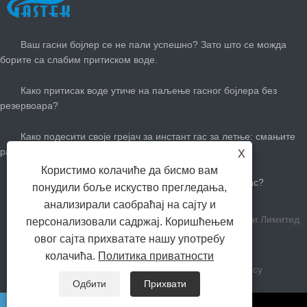
НАЈНОВИЈЕ ВЕСТИ
Ваш гасни бојлер се не пали успешно? Зато што се можда
борите са слабим притиском воде.
Како притисак воде утиче на паљење гасног бојлера без
резервоара?
Како подесити своје грејач за инстант гас за летње: смањите
рачуне за гас и останите цоол
X
Користимо колачиће да бисмо вам
Колико вам је потребан велики бој топле воде за гас?
понудили боље искуство прегледања,
анализирали саобраћај на сајту и
Цопиригхт Зхонгсхан Гастек Хоме Апплианце Цомпани Лимитед
персонализовали садржај. Коришћењем
овог сајта прихватате нашу употребу
Сва права задржана.
колачића.
Политика приватности
Линкови
Sitemap
RSS
XML
Privacy Policy
Одбити
Прихвати