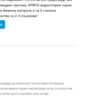
рекидног протока, ИПКС5 водоотпорне оцене
и бежичну контролу и са 4 степена
нства са 2-3 пљускова!
ит
продаја од Зхонгсхан Гастек Хоме Апплианце
рисиљавање наших грејача воде за гас са попустом
ниске цене и разумну цену за вас.