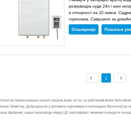
резервоара нуди 24л / мин неп
и отпорност на 10 нивоа. Садрж
горионика. Савршено за домаћи
Опширније
Пошаљи уп
1
тилатор присиљавање наших грејача воде за гас са јефтиним може бити веле
пани Лимитед. Добродошли у куповину најновијих и напредних Вентилатор п
наше фабрике, наши производи имају ЦЕ сертификат, можемо понудити понуду 