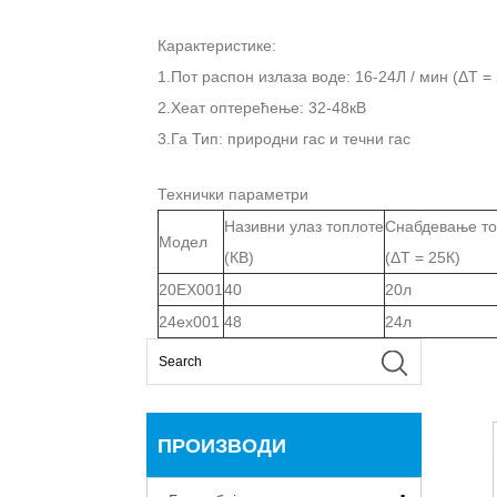
Карактеристике:
1.Пот распон излаза воде: 16-24Л / мин (ΔТ =
2.Хеат оптерећење: 32-48кВ
3.Га Тип: природни гас и течни гас
Технички параметри
Називни улаз топлоте
Снабдевање т
Модел
(КВ)
(ΔТ = 25К)
20ЕХ001
40
20л
24ех001
48
24л
ПРОИЗВОДИ