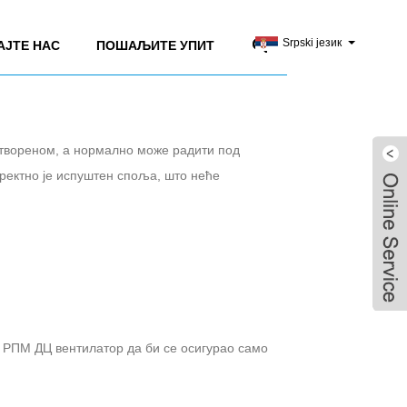
Srpski језик
АЈТЕ НАС
ПОШАЉИТЕ УПИТ
отвореном, а нормално може радити под
иректно је испуштен споља, што неће
 РПМ ДЦ вентилатор да би се осигурао само