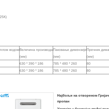
 25К)
оплом водом
Величина производа
Паковање димензије
Пречник дим
(мм)
(мм)
(мм)
630 * 390 * 186
785 * 480 * 260
80
630 * 390 * 186
785 * 480 * 260
80
Најбољи на отвореном Грејач
пропан
Уживајте у бескрајно врућој во