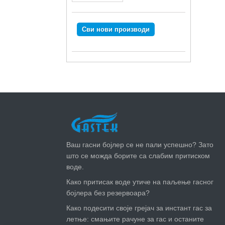
Сви нови производи
НАЈНОВИЈЕ ВЕСТИ
Ваш гасни бојлер се не пали успешно? Зато
што се можда борите са слабим притиском
воде.
Како притисак воде утиче на паљење гасног
бојлера без резервоара?
Како подесити своје грејач за инстант гас за
летње: смањите рачуне за гас и останите