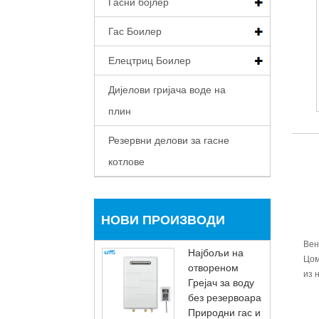
Гасни бојлер
Гас Боилер
Елецтриц Боилер
Дијелови гријача воде на
плин
Резервни делови за гасне
котлове
НОВИ ПРОИЗВОДИ
Вен
Најбољи на
Цом
отвореном
из 
Грејач за воду
без резервоара
Природни гас и