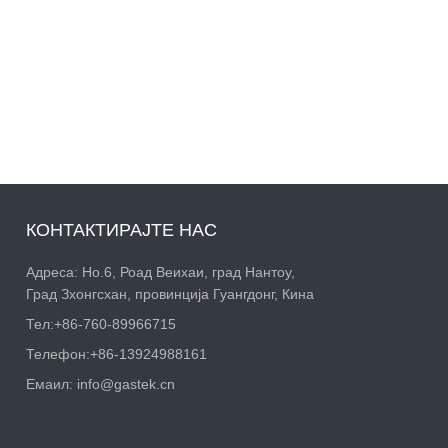
КОНТАКТИРАЈТЕ НАС
Адреса: Но.6, Роад Веихаи, град Нантоу,
Град Зхонгсхан, провинција Гуангдонг, Кина
Тел:
+86-760-89966715
Телефон:
+86-13924988161
Емаил:
info@gastek.cn