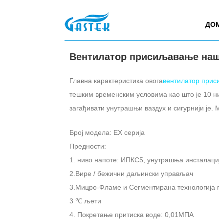
>
Производи
>
Гасни бојлер
>
Вентилатор прис
Кућа
ДО
Вентилатор присиљавање наши
Главна карактеристика овога
вентилатор прис
тешким временским условима као што је 10 ни
загађивати унутрашњи ваздух и сигурнији је. 
Број модела: ЕХ серија
Предности:
1. ниво напоте: ИПКС5, унутрашња инсталаци
2.Вире / бежични даљински управљач
3.Мицро-Фламе и Сегментирана технологија г
3 ℃ љети
4. Покретање притиска воде: 0,01МПА