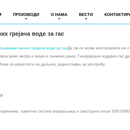
иљавање наших грејача воде за гас
М
ПРОИЗВОДИ
О НАМА
ВЕСТИ
КОНТАКТИР
х грејача воде за гас
иљавање наших грејача воде за гас
Да ли се може инсталирати на 
воа јаких ветра и кише и снежних дана; Генерирани издувни гас д
Може се користити на даљину, једноставан за употребу.
ја
орионика, паметни систем управљања и свестрани опсег 500-5000