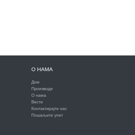
О НАМА
Дом
Производи
О нама
Вести
Контактирајте нас
Пошаљите упит