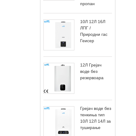
пропан
10Л 12Л 16Л
ЛПГ /
Природни гас
Геисер
12Л Грејач
воде без
резервоара
Грејач воде без
тенкиња тип
10Л 12Л 14Л за
туширање