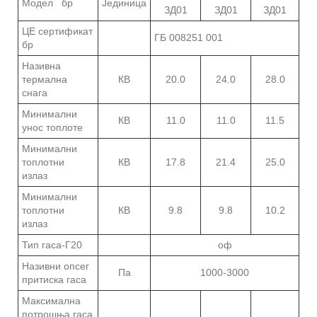
Модел бр
Јединица
ЗД01
ЗД01
ЗД01
ЦЕ сертификат
ГБ 008251 001
бр
Називна
термална
КВ
20.0
24.0
28.0
снага
Минимални
КВ
11.0
11.0
11.5
унос топлоте
Минимални
топлотни
КВ
17.8
21.4
25.0
излаз
Минимални
топлотни
КВ
9.8
9.8
10.2
излаз
Тип гаса-Г20
оф
Називни опсег
Па
1000-3000
притиска гаса
Максимална
потрошња гаса