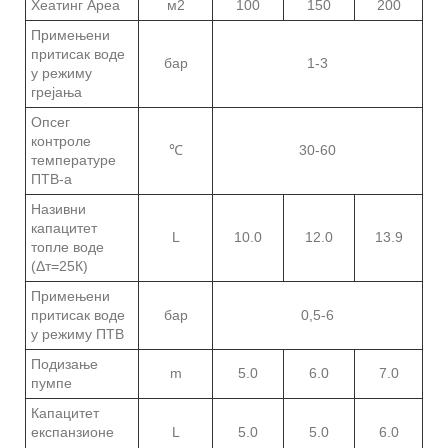
Хеатинг Ареа
м2
100
150
200
Примењени
притисак воде
бар
1-3
у режиму
грејања
Опсег
контроле
℃
30-60
температуре
ПТВ-а
Називни
капацитет
L
10.0
12.0
13.9
топле воде
(Δт=25К)
Примењени
притисак воде
бар
0,5-6
у режиму ПТВ
Подизање
m
5.0
6.0
7.0
пумпе
Капацитет
експанзионе
L
5.0
5.0
6.0