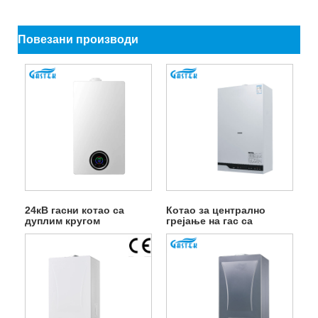
Повезани производи
24кВ гасни котао са
Котао за централно
дуплим кругом
грејање на гас са
двоструким кругом