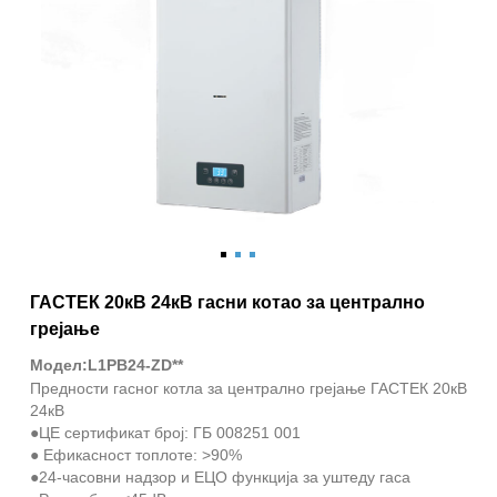
ГАСТЕК 20кВ 24кВ гасни котао за централно
грејање
Модел:L1PB24-ZD**
Предности гасног котла за централно грејање ГАСТЕК 20кВ
24кВ
●ЦЕ сертификат број: ГБ 008251 001
● Ефикасност топлоте: >90%
●24-часовни надзор и ЕЦО функција за уштеду гаса