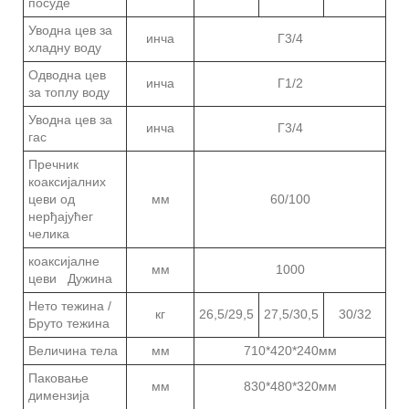
посуде
Уводна цев за
инча
Г3/4
хладну воду
Одводна цев
инча
Г1/2
за топлу воду
Уводна цев за
инча
Г3/4
гас
Пречник
коаксијалних
цеви од
мм
60/100
нерђајућег
челика
коаксијалне
мм
1000
цеви Дужина
Нето тежина /
кг
26,5/29,5
27,5/30,5
30/32
Бруто тежина
Величина тела
мм
710*420*240мм
Паковање
мм
830*480*320мм
димензија