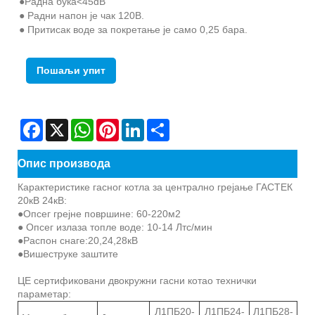
●Радна бука<45dB
● Радни напон је чак 120В.
● Притисак воде за покретање је само 0,25 бара.
Пошаљи упит
Facebook
X
WhatsApp
Pinterest
LinkedIn
Share
Опис производа
Карактеристике гасног котла за централно грејање ГАСТЕК
20кВ 24кВ:
●Опсег грејне површине: 60-220м2
● Опсег излаза топле воде: 10-14 Лтс/мин
●Распон снаге:20,24,28кВ
●Вишеструке заштите
ЦЕ сертификовани двокружни гасни котао технички
параметар:
Л1ПБ20-
Л1ПБ24-
Л1ПБ28-