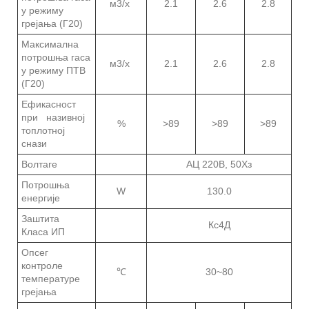
м3/х
2.1
2.6
2.8
у режиму
грејања (Г20)
Максимална
потрошња гаса
м3/х
2.1
2.6
2.8
у режиму ПТВ
(Г20)
Ефикасност
при називној
%
>89
>89
>89
топлотној
снази
Волтаге
АЦ 220В, 50Хз
Потрошња
W
130.0
енергије
Заштита
Кс4Д
Класа ИП
Опсег
контроле
℃
30~80
температуре
грејања