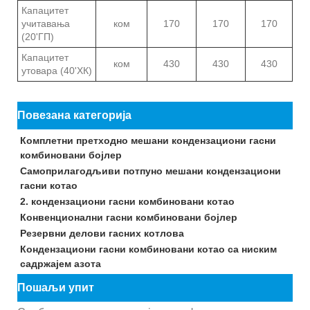
Капацитет
учитавања
ком
170
170
170
(20'ГП)
Капацитет
ком
430
430
430
утовара (40'ХК)
Повезана категорија
Комплетни претходно мешани кондензациони гасни
комбиновани бојлер
Самоприлагодљиви потпуно мешани кондензациони
гасни котао
2. кондензациони гасни комбиновани котао
Конвенционални гасни комбиновани бојлер
Резервни делови гасних котлова
Кондензациони гасни комбиновани котао са ниским
садржајем азота
Пошаљи упит