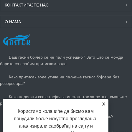
КОНТАКТИРАЈТЕ НАС
О НАМА
НАЈНОВИЈЕ ВЕСТИ
Ваш гасни бојлер се не пали успешно? Зато што се можда
борите са слабим притиском воде.
Како притисак воде утиче на паљење гасног бојлера без
резервоара?
Како подесити своје грејач за инстант гас за летње: смањите
рачуне за гас и останите цоол
X
Користимо колачиће да бисмо вам
Колико вам је потребан велики бој топле воде за гас?
понудили боље искуство прегледања,
анализирали саобраћај на сајту и