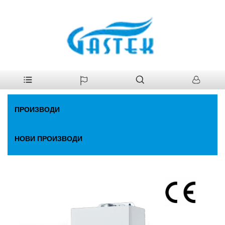
>
Производи
>
Гас Боилер
>
Конвенционални гасни
Кућа
комбиновани бојлер
ПРОИЗВОДИ
НОВИ ПРОИЗВОДИ