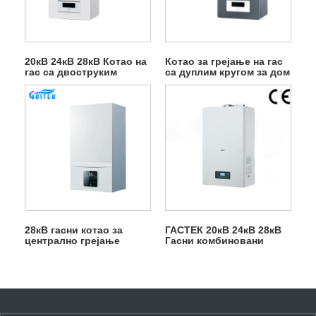
20кВ 24кВ 28кВ Котао на
Котао за грејање на гас
гас са двоструким
са дуплим кругом за дом
кругом
28кВ гасни котао за
ГАСТЕК 20кВ 24кВ 28кВ
централно грејање
Гасни комбиновани
бојлер